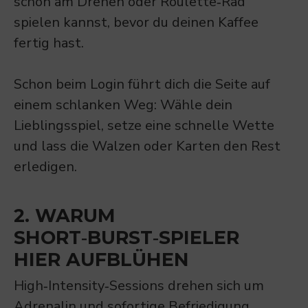
schon am Drehen oder Roulette‑Rad
spielen kannst, bevor du deinen Kaffee
fertig hast.
Schon beim Login führt dich die Seite auf
einem schlanken Weg: Wähle dein
Lieblingsspiel, setze eine schnelle Wette
und lass die Walzen oder Karten den Rest
erledigen.
2. WARUM
SHORT‑BURST‑SPIELER
HIER AUFBLÜHEN
High‑Intensity‑Sessions drehen sich um
Adrenalin und sofortige Befriedigung.