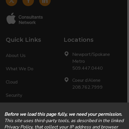
Quick Links
Locations
Newport/Spokane
About Us
Metro
509.447.0440
What We Do
Coeur d’Alene
Cloud
208.762.7999
Security
Contact
Careers