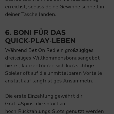
erreichst, sodass deine Gewinne schnell in
deiner Tasche landen.
6. BONI FÜR DAS
QUICK‑PLAY‑LEBEN
Während Bet On Red ein großzügiges
dreiteiliges Willkommensbonusangebot
bietet, konzentrieren sich kurzsichtige
Spieler oft auf die unmittelbaren Vorteile
anstatt auf langfristiges Ansammeln.
Die erste Einzahlung gewährt dir
Gratis‑Spins, die sofort auf
hoch‑Rückzahlungs‑Slots genutzt werden