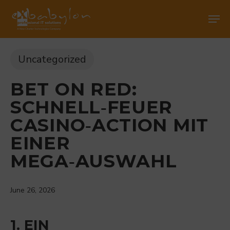
Skip
Men
Men
to
main
content
Uncategorized
BET ON RED:
SCHNELL‑FEUER
CASINO‑ACTION MIT
EINER
MEGA‑AUSWAHL
June 26, 2026
1. EIN