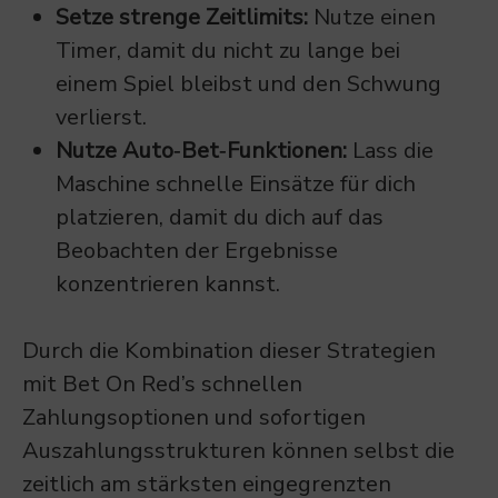
Setze strenge Zeitlimits:
Nutze einen
Timer, damit du nicht zu lange bei
einem Spiel bleibst und den Schwung
verlierst.
Nutze Auto‑Bet‑Funktionen:
Lass die
Maschine schnelle Einsätze für dich
platzieren, damit du dich auf das
Beobachten der Ergebnisse
konzentrieren kannst.
Durch die Kombination dieser Strategien
mit Bet On Red’s schnellen
Zahlungsoptionen und sofortigen
Auszahlungsstrukturen können selbst die
zeitlich am stärksten eingegrenzten