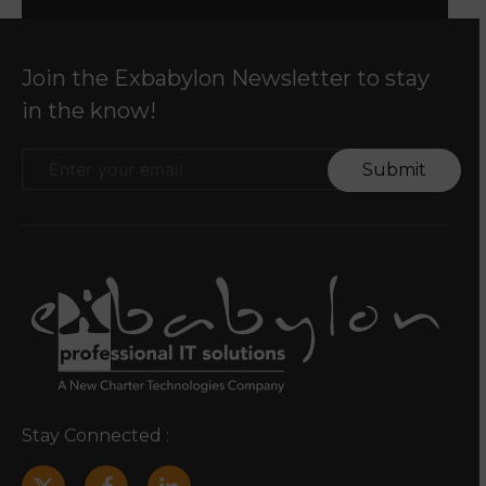
Join the Exbabylon Newsletter to stay
in the know!
Submit
Stay Connected :