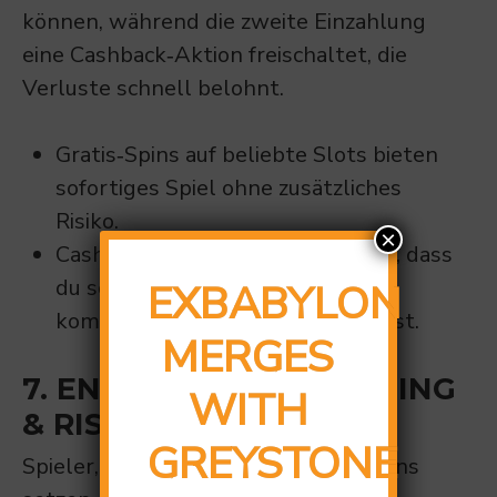
können, während die zweite Einzahlung
eine Cashback‑Aktion freischaltet, die
Verluste schnell belohnt.
Gratis‑Spins auf beliebte Slots bieten
sofortiges Spiel ohne zusätzliches
Risiko.
×
Cashback bei Verlusten bedeutet, dass
du schnell wieder auf die Beine
EXBABYLON
kommst und ins Spiel zurückkehrst.
MERGES
7. ENTSCHEIDUNGS‑TIMING
WITH
& RISIKOMANAGEMENT
GREYSTONE
Spieler, die auf High‑Intensity‑Sessions