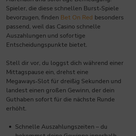
Spieler, die diese schnellen Burst‑Spiele
bevorzugen, finden
Bet On Red
besonders
passend, weil das Casino schnelle
Auszahlungen und sofortige
Entscheidungspunkte bietet.
Stell dir vor, du loggst dich während einer
Mittagspause ein, drehst eine
Megaways‑Slot für dreißig Sekunden und
landest einen großen Gewinn, der dein
Guthaben sofort für die nächste Runde
erhöht.
Schnelle Auszahlungszeiten – du
bekommst deine Gewinne innerhalb