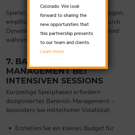
Colorado. We look
Spieler, die schnelle Aktionen bevorzugen,
forward to sharing the
empfinden den plötzlichen Gewinn durch
new opportunities that
Dynamite oft als besonders befriedigend
this partnership presents
während einer kurzen Session.
to our team and clients.
Learn more
7. BANKROLL-
MANAGEMENT BEI
INTENSIVEN SESSIONS
Kurzzeitige Spielphasen erfordern
diszipliniertes Bankroll-Management –
besonders bei mittelhoher Volatilität.
Erstellen Sie ein kleines Budget für