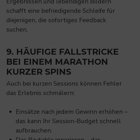
Ergebnissen und lebendigen Bildern
schafft eine befriedigende Schleife für
diejenigen, die sofortiges Feedback
suchen.
9. HÄUFIGE FALLSTRICKE
BEI EINEM MARATHON
KURZER SPINS
Auch bei kurzen Sessions können Fehler
das Erlebnis schmälern:
Einsätze nach jedem Gewinn erhöhen –
das kann Ihr Session-Budget schnell
aufbrauchen.
Das Paytable ignorieren – das