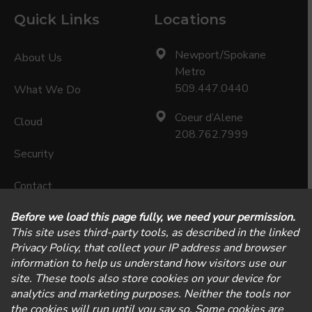
Quick Links
Locations
Newport/Spokane
About Us
Metro
509.447.0440
What We Do
Coeur d’Alene
Cloud
208.762.7999
Security
Contact
Careers
Privacy Policy
Physical Security