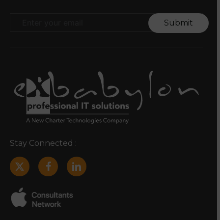
Submit
Stay Connected :