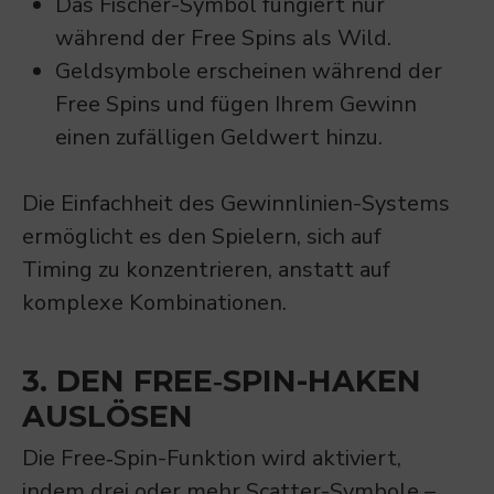
Das Fischer-Symbol fungiert nur
während der Free Spins als Wild.
Geldsymbole erscheinen während der
Free Spins und fügen Ihrem Gewinn
einen zufälligen Geldwert hinzu.
Die Einfachheit des Gewinnlinien-Systems
ermöglicht es den Spielern, sich auf
Timing zu konzentrieren, anstatt auf
komplexe Kombinationen.
3. DEN FREE‑SPIN-HAKEN
AUSLÖSEN
Die Free‑Spin-Funktion wird aktiviert,
indem drei oder mehr Scatter-Symbole –