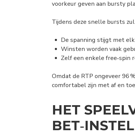
voorkeur geven aan bursty pla
Tijdens deze snelle bursts zul
De spanning stijgt met elke 
Winsten worden vaak gebund
Zelf een enkele free‑spin 
Omdat de RTP ongeveer 96 % lig
comfortabel zijn met af en toe
HET SPEELV
BET‑INSTEL