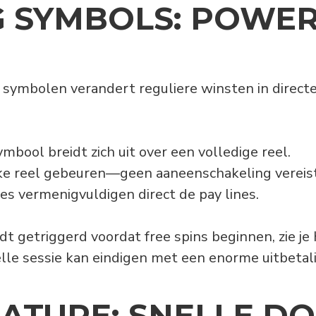
 SYMBOLS: POWER
ymbolen verandert reguliere winsten in directe 
bool breidt zich uit over een volledige reel.
ke reel gebeuren—geen aaneenschakeling vereist
s vermenigvuldigen direct de pay lines.
 getriggerd voordat free spins beginnen, zie je 
lle sessie kan eindigen met een enorme uitbetali
ATURE: SNELLE DO