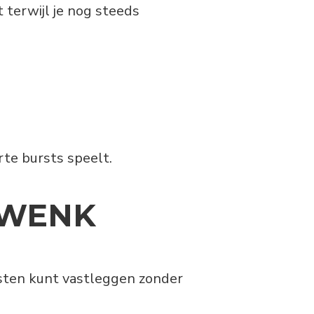
 terwijl je nog steeds
rte bursts speelt.
GWENK
sten kunt vastleggen zonder