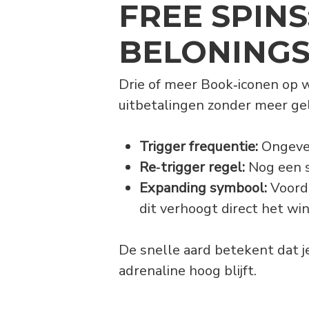
FREE SPINS
BELONING
Drie of meer Book‑iconen op we
uitbetalingen zonder meer geld
Trigger frequentie:
Ongeveer
Re‑trigger regel:
Nog een set
Expanding symbool:
Voordat
dit verhoogt direct het win
De snelle aard betekent dat je
adrenaline hoog blijft.