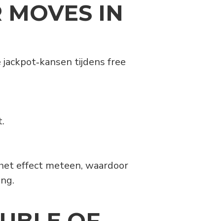
 MOVES IN
jackpot‑kansen tijdens free
.
het effect meteen, waardoor
ng.
UBLE OF