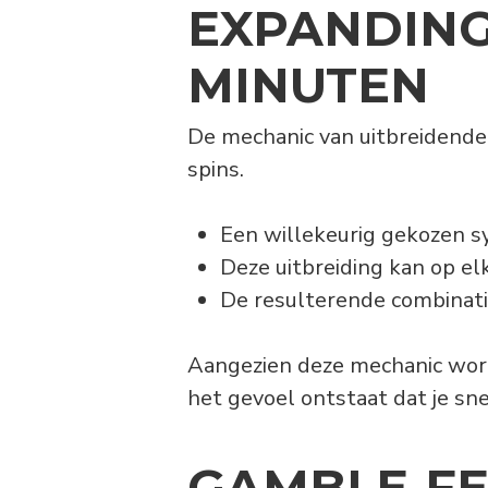
EXPANDING
MINUTEN
De mechanic van uitbreidende s
spins.
Een willekeurig gekozen sym
Deze uitbreiding kan op el
De resulterende combinatie
Aangezien deze mechanic wordt
het gevoel ontstaat dat je sne
GAMBLE‑FE