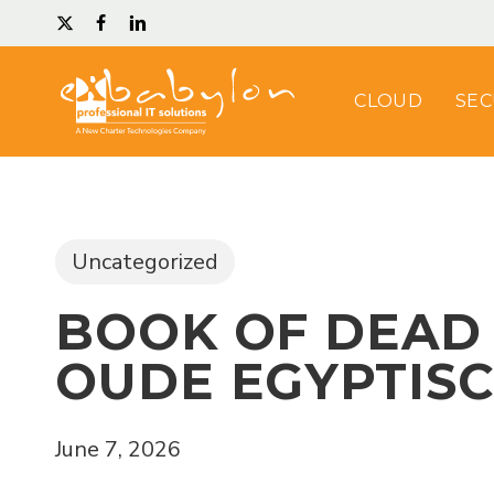
Skip
TWITTER
FACEBOOK
LINKEDIN
to
main
CLOUD
SEC
content
Uncategorized
BOOK OF DEAD 
OUDE EGYPTIS
June 7, 2026