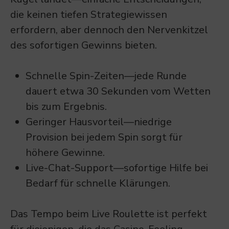
die keinen tiefen Strategiewissen
erfordern, aber dennoch den Nervenkitzel
des sofortigen Gewinns bieten.
Schnelle Spin-Zeiten—jede Runde
dauert etwa 30 Sekunden vom Wetten
bis zum Ergebnis.
Geringer Hausvorteil—niedrige
Provision bei jedem Spin sorgt für
höhere Gewinne.
Live-Chat-Support—sofortige Hilfe bei
Bedarf für schnelle Klärungen.
Das Tempo beim Live Roulette ist perfekt