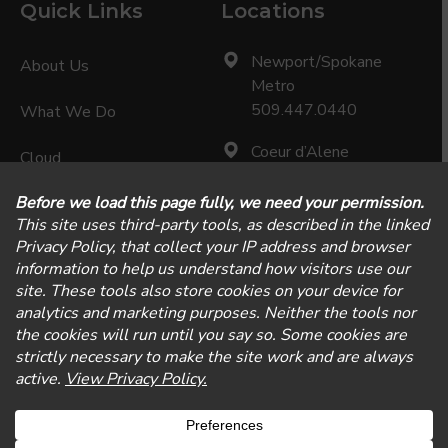
Quick Links
Locations
Newport/Spokane
About Us
Metro
509.447.0440
What We Do
Coeur d’Alene
Cloud
208.762.7999
Security
Contact
Careers
Privacy Policy
Physical Security