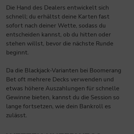
Die Hand des Dealers entwickelt sich
schnell; du erhältst deine Karten fast
sofort nach deiner Wette, sodass du
entscheiden kannst, ob du hitten oder
stehen willst, bevor die nächste Runde
beginnt.
Da die Blackjack-Varianten bei Boomerang
Bet oft mehrere Decks verwenden und
etwas höhere Auszahlungen für schnelle
Gewinne bieten, kannst du die Session so
lange fortsetzen, wie dein Bankroll es
zulässt.