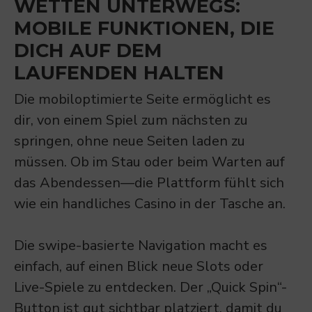
WETTEN UNTERWEGS:
MOBILE FUNKTIONEN, DIE
DICH AUF DEM
LAUFENDEN HALTEN
Die mobiloptimierte Seite ermöglicht es
dir, von einem Spiel zum nächsten zu
springen, ohne neue Seiten laden zu
müssen. Ob im Stau oder beim Warten auf
das Abendessen—die Plattform fühlt sich
wie ein handliches Casino in der Tasche an.
Die swipe-basierte Navigation macht es
einfach, auf einen Blick neue Slots oder
Live-Spiele zu entdecken. Der „Quick Spin“-
Button ist gut sichtbar platziert, damit du