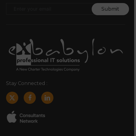
Submit
Stay Connected :