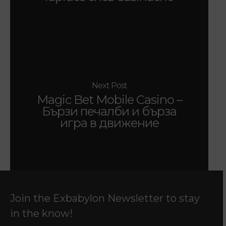
Next Post
Magic Bet Mobile Casino –
Бързи печалби и бърза
игра в движение
Join the Exbabylon Newsletter to stay
in the know!