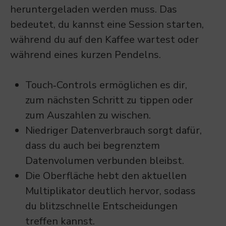
heruntergeladen werden muss. Das
bedeutet, du kannst eine Session starten,
während du auf den Kaffee wartest oder
während eines kurzen Pendelns.
Touch‑Controls ermöglichen es dir,
zum nächsten Schritt zu tippen oder
zum Auszahlen zu wischen.
Niedriger Datenverbrauch sorgt dafür,
dass du auch bei begrenztem
Datenvolumen verbunden bleibst.
Die Oberfläche hebt den aktuellen
Multiplikator deutlich hervor, sodass
du blitzschnelle Entscheidungen
treffen kannst.