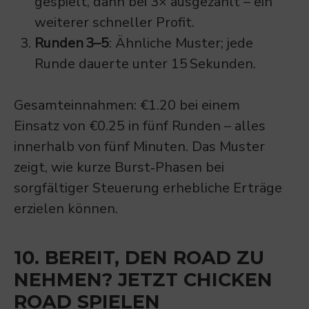
gespielt, dann bei 3× ausgezahlt – ein
weiterer schneller Profit.
Runden 3–5
: Ähnliche Muster; jede
Runde dauerte unter 15 Sekunden.
Gesamteinnahmen: €1.20 bei einem
Einsatz von €0.25 in fünf Runden – alles
innerhalb von fünf Minuten. Das Muster
zeigt, wie kurze Burst‑Phasen bei
sorgfältiger Steuerung erhebliche Erträge
erzielen können.
10. BEREIT, DEN ROAD ZU
NEHMEN? JETZT CHICKEN
ROAD SPIELEN