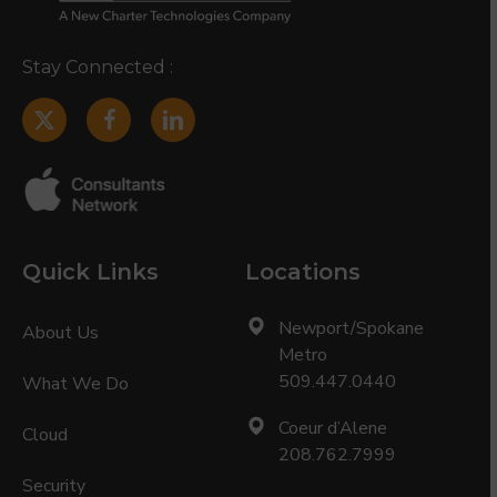
Stay Connected :
Quick Links
Locations
Newport/Spokane
About Us
Metro
509.447.0440
What We Do
Coeur d’Alene
Cloud
208.762.7999
Security