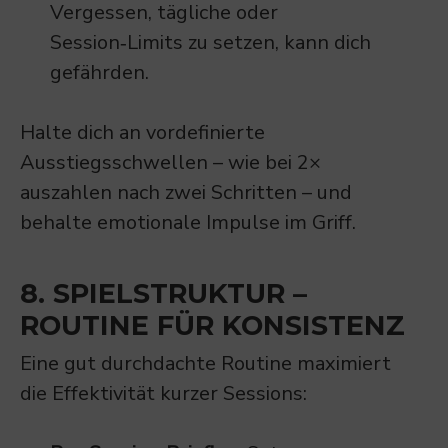
Vergessen, tägliche oder
Session‑Limits zu setzen, kann dich
gefährden.
Halte dich an vordefinierte
Ausstiegsschwellen – wie bei 2×
auszahlen nach zwei Schritten – und
behalte emotionale Impulse im Griff.
8. SPIELSTRUKTUR –
ROUTINE FÜR KONSISTENZ
Eine gut durchdachte Routine maximiert
die Effektivität kurzer Sessions: