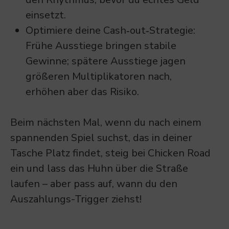
einsetzt.
Optimiere deine Cash‑out‑Strategie:
Frühe Ausstiege bringen stabile
Gewinne; spätere Ausstiege jagen
größeren Multiplikatoren nach,
erhöhen aber das Risiko.
Beim nächsten Mal, wenn du nach einem
spannenden Spiel suchst, das in deiner
Tasche Platz findet, steig bei Chicken Road
ein und lass das Huhn über die Straße
laufen – aber pass auf, wann du den
Auszahlungs-Trigger ziehst!