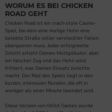
WORUM ES BEI CHICKEN
ROAD GEHT
Chicken Road ist ein crash‑style Casino-
Spiel, bei dem eine mutige Huhn eine
belebte Straße voller versteckter Fallen
überqueren muss. Jeder erfolgreiche
Schritt erhöht Deinen Multiplikator, aber
ein falscher Zug und das Huhn wird
frittiert, was Deinen Einsatz zunichte
macht. Der Reiz des Spiels liegt in den
kurzen, intensiven Runden, die oft in
weniger als einer Minute beendet sind.
Diese Version von InOut Games wurde