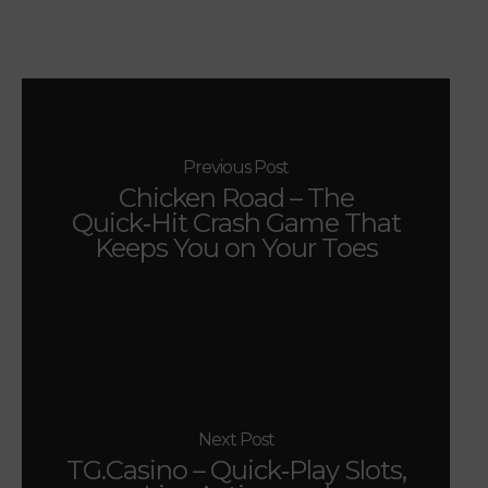
Previous Post
Chicken Road – The
Quick‑Hit Crash Game That
Keeps You on Your Toes
Next Post
TG.Casino – Quick‑Play Slots,