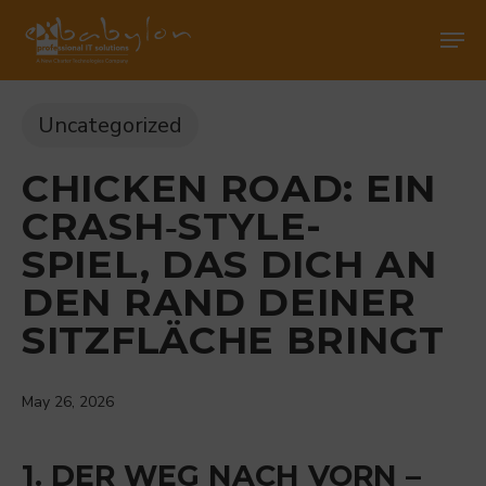
Skip
Men
Men
to
main
content
Uncategorized
CHICKEN ROAD: EIN
CRASH‑STYLE-
SPIEL, DAS DICH AN
DEN RAND DEINER
SITZFLÄCHE BRINGT
May 26, 2026
1. DER WEG NACH VORN –