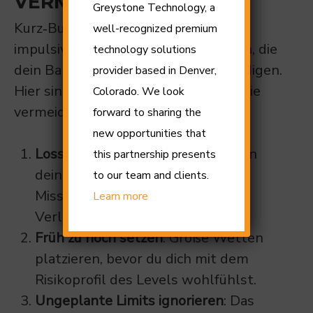
VERMEIDEN
Greystone Technology, a
Kurz‑Burst‑Spiele können dich zu
well-recognized premium
impulsiven Entscheidungen verleiten, die
technology solutions
dein Bankroll im Laufe der Zeit schädigen.
provider based in Denver,
Hier sind häufige Fehler und wie du sie
Colorado. We look
vermeidest:
forward to sharing the
new opportunities that
Losses nachjagen
: Das Verdoppeln
this partnership presents
deines Einsatzes nach einem
to our team and clients.
Misserfolg führt oft zu größeren
Learn more
Verlusten.
Früh zu hoch setzen
: Große Wetten
platzieren, bevor du dich mit dem
Risikoprofil des Levels wohlfühlst.
Ungeplante Limits ignorieren
: Das