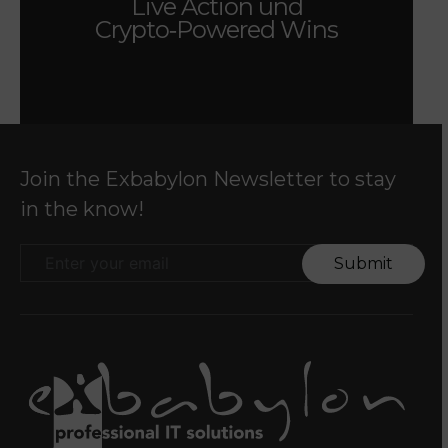
Live Action und
Crypto‑Powered Wins
Join the Exbabylon Newsletter to stay
in the know!
Submit