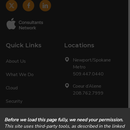
Quick Links
Locations
Newport/Spokane
About Us
Metro
509.447.0440
What We Do
Coeur d’Alene
Cloud
208.762.7999
Security
Contact
Careers