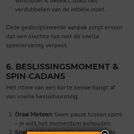
winstdoel is bereikt, zoals het
verdubbelen van de initiële inzet.
Deze gedisciplineerde aanpak zorgt ervoor
dat een slechte run niet de snelle
speelervaring verpest.
6. BESLISSINGSMOMENT &
SPIN‑CADANS
Het ritme van een korte sessie hangt af
van snelle besluitvorming:
Draai Meteen
: Geen pauze tussen spins
– je wilt het momentum behouden.
Snel Controleren
: Kijk alleen naar de