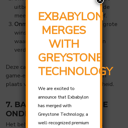
×
uitbetalingstabel wanneer nodig; de
EXBABYLON
meeste beslissingen zijn instinctief.
Onmiddellijk Stoppen
: Als er een grote
MERGES
winst binnenkomt, stop je
WITH
waarschijnlijk meteen in plaats van
verder te gokken.
GREYSTONE
Deze cadans transformeert de
TECHNOLOGY
game‑ervaring in een adrenalinekick in
plaats van een contemplatieve bezigheid.
We are excited to
announce that Exbabylon
7. BANKROLL DISCIPLINE
has merged with
ONDERWEG
Greystone Technology, a
well-recognized premium
Het beheren van een micro‑budget is