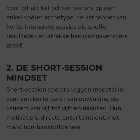
Voor dit artikel richten we ons op een
enkel speler‑archetype: de liefhebber van
korte, intensieve sessies die snelle
resultaten en strakke beslissingsvensters
zoekt.
2. DE SHORT‑SESSION
MINDSET
Short‑session spelers loggen meestal in
voor een korte burst van opwinding die
varieert van vijf tot vijftien minuten. Hun
motivatie is directe entertainment, niet
marathon‑bankrollbeheer.