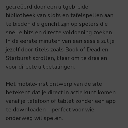
gecreëerd door een uitgebreide
bibliotheek van slots en tafelspellen aan
te bieden die gericht zijn op spelers die
snelle hits en directe voldoening zoeken.
In de eerste minuten van een sessie zul je
jezelf door titels zoals Book of Dead en
Starburst scrollen, klaar om te draaien
voor directe uitbetalingen.
Het mobile‑first ontwerp van de site
betekent dat je direct in actie kunt komen
vanaf je telefoon of tablet zonder een app
te downloaden – perfect voor wie
onderweg wil spelen.