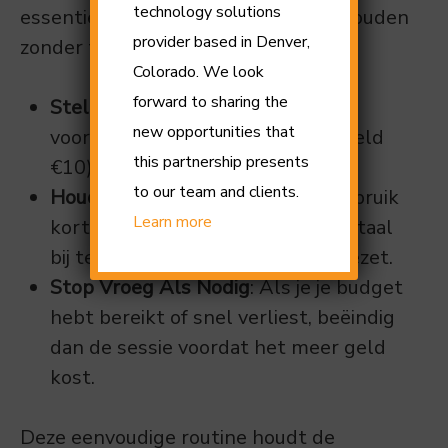
technology solutions
essentieel om korte sessies vol te houden
provider based in Denver,
zonder te veel uit te geven:
Colorado. We look
forward to sharing the
Stel een Sessie‑budget in
: Bepaal
new opportunities that
vooraf een vast bedrag (bijvoorbeeld
this partnership presents
€10).
to our team and clients.
Houd Winsten & Verliezen bij
: Gebruik
Learn more
korte notities of een app om mentaal
bij te houden hoeveel je hebt ingezet.
Stop Vroeg Als Nodig
: Als je je budget
hebt bereikt of snel verliest, beëindig
dan de sessie voordat het meer geld
kost.
Deze eenvoudige routine houdt de