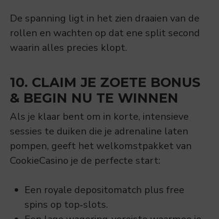
De spanning ligt in het zien draaien van de
rollen en wachten op dat ene split second
waarin alles precies klopt.
10. CLAIM JE ZOETE BONUS
& BEGIN NU TE WINNEN
Als je klaar bent om in korte, intensieve
sessies te duiken die je adrenaline laten
pompen, geeft het welkomstpakket van
CookieCasino je de perfecte start:
Een royale depositomatch plus free
spins op top‑slots.