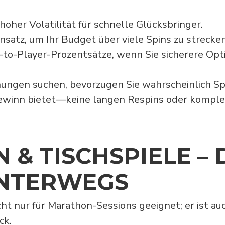
oher Volatilität für schnelle Glücksbringer.
nsatz, um Ihr Budget über viele Spins zu strecken
to-Player-Prozentsätze, wenn Sie sicherere Opt
ngen suchen, bevorzugen Sie wahrscheinlich Spie
ewinn bietet—keine langen Respins oder komple
EXBABYLON MERGES
N & TISCHSPIELE – 
WITH GREYSTONE
NTERWEGS
TECHNOLOGY
ht nur für Marathon-Sessions geeignet; er ist auc
k.