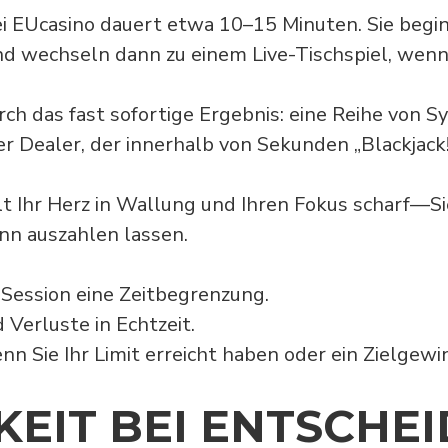
i EUcasino dauert etwa 10–15 Minuten. Sie beginn
d wechseln dann zu einem Live-Tischspiel, wenn 
h das fast sofortige Ergebnis: eine Reihe von S
r Dealer, der innerhalb von Sekunden „Blackjack!“
 Ihr Herz in Wallung und Ihren Fokus scharf—Sie
n auszahlen lassen.
Session eine Zeitbegrenzung.
erluste in Echtzeit.
n Sie Ihr Limit erreicht haben oder ein Zielgewinn
EIT BEI ENTSCHEI