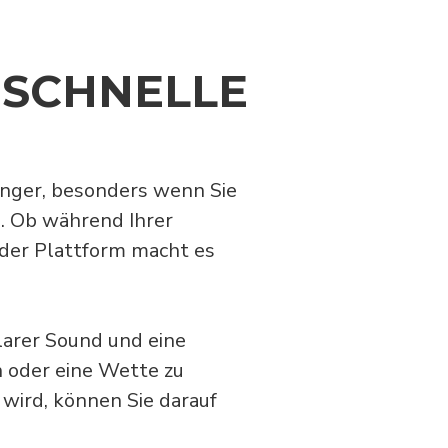
 SCHNELLE
inger, besonders wenn Sie
. Ob während Ihrer
der Plattform macht es
larer Sound und eine
 oder eine Wette zu
wird, können Sie darauf