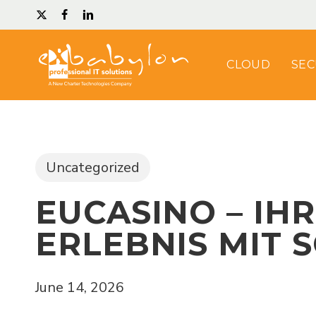
Skip
TWITTER
FACEBOOK
LINKEDIN
to
main
CLOUD
SEC
content
Uncategorized
EUCASINO – IH
ERLEBNIS MIT 
June 14, 2026