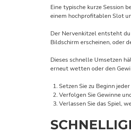
Eine typische kurze Session be
einem hochprofitablen Slot un
Der Nervenkitzel entsteht durc
Bildschirm erscheinen, oder de
Dieses schnelle Umsetzen hält
erneut wetten oder den Gewin
Setzen Sie zu Beginn jeder 
Verfolgen Sie Gewinne und V
Verlassen Sie das Spiel, wen
SCHNELLIGK