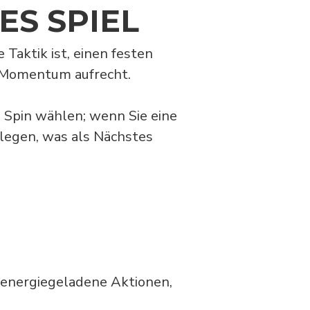
S SPIEL
Taktik ist, einen festen
 Momentum aufrecht.
 Spin wählen; wenn Sie eine
legen, was als Nächstes
 energiegeladene Aktionen,