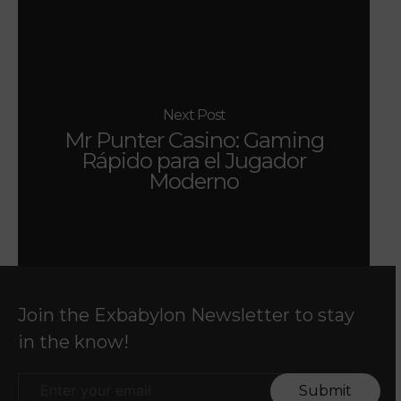
Next Post
Mr Punter Casino: Gaming
Rápido para el Jugador
Moderno
Join the Exbabylon Newsletter to stay
in the know!
Submit