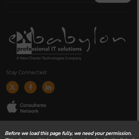
Stay Connected :
Quick Links
Locations