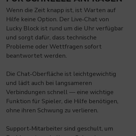
Wenn die Zeit knapp ist, ist Warten auf
Hilfe keine Option. Der Live‑Chat von
Lucky Block ist rund um die Uhr verfügbar
und sorgt dafür, dass technische
Probleme oder Wettfragen sofort
beantwortet werden.
Die Chat‑Oberfläche ist leichtgewichtig
und lädt auch bei langsameren
Verbindungen schnell — eine wichtige
Funktion für Spieler, die Hilfe benötigen,
ohne ihren Schwung zu verlieren.
Support‑Mitarbeiter sind geschult, um