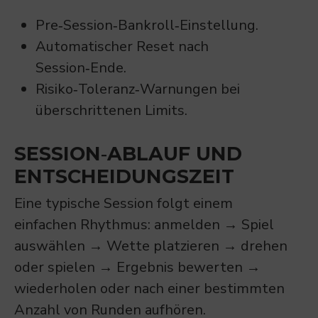
Pre‑Session‑Bankroll‑Einstellung.
Automatischer Reset nach
Session‑Ende.
Risiko‑Toleranz‑Warnungen bei
überschrittenen Limits.
SESSION‑ABLAUF UND
ENTSCHEIDUNGSZEIT
Eine typische Session folgt einem
einfachen Rhythmus: anmelden → Spiel
auswählen → Wette platzieren → drehen
oder spielen → Ergebnis bewerten →
wiederholen oder nach einer bestimmten
Anzahl von Runden aufhören.