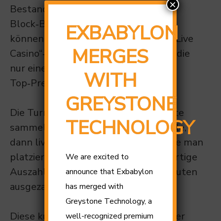
×
Bestandteil des Lucky
Block‑Belohnungssystems. Spieler
EXBABYLON
können an „Lucky Slots“ oder „Lucky Live
MERGES
Casino“‑Wettbewerben teilnehmen, die
nur eine Stunde dauern, bevor die
WITH
Top‑Preise vergeben werden.
GREYSTONE
Die Turnierstruktur ist einfach: Punkte
TECHNOLOGY
sammeln durch Spins oder Tischspiele,
dann live auf der Rangliste sehen, wie man
platziert ist. Gewinner erhalten sofortige
We are excited to
Auszahlungen, die innerhalb von Minuten
announce that Exbabylon
ausgezahlt werden können.
has merged with
Greystone Technology, a
Diese kurzen Events halten die Spieler
well-recognized premium