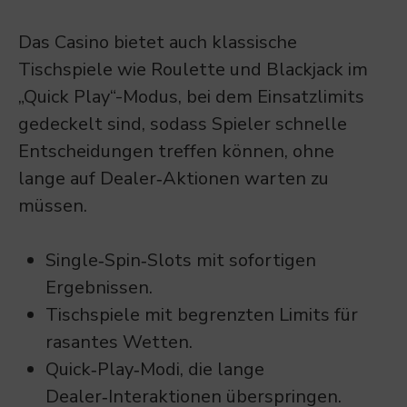
Das Casino bietet auch klassische
Tischspiele wie Roulette und Blackjack im
„Quick Play“-Modus, bei dem Einsatzlimits
gedeckelt sind, sodass Spieler schnelle
Entscheidungen treffen können, ohne
lange auf Dealer‑Aktionen warten zu
müssen.
Single‑Spin‑Slots mit sofortigen
Ergebnissen.
Tischspiele mit begrenzten Limits für
rasantes Wetten.
Quick‑Play‑Modi, die lange
Dealer‑Interaktionen überspringen.