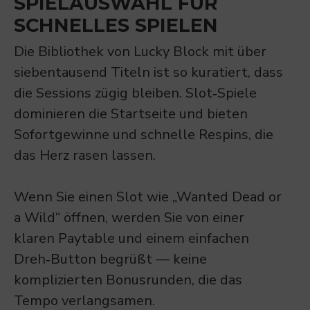
SPIELAUSWAHL FÜR
SCHNELLES SPIELEN
Die Bibliothek von Lucky Block mit über
siebentausend Titeln ist so kuratiert, dass
die Sessions zügig bleiben. Slot‑Spiele
dominieren die Startseite und bieten
Sofortgewinne und schnelle Respins, die
das Herz rasen lassen.
Wenn Sie einen Slot wie „Wanted Dead or
a Wild“ öffnen, werden Sie von einer
klaren Paytable und einem einfachen
Dreh‑Button begrüßt — keine
komplizierten Bonusrunden, die das
Tempo verlangsamen.