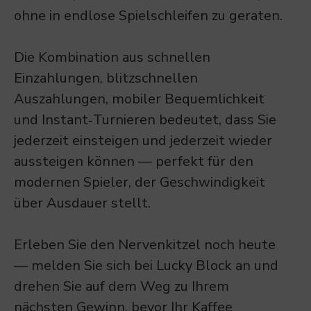
ohne in endlose Spielschleifen zu geraten.
Die Kombination aus schnellen
Einzahlungen, blitzschnellen
Auszahlungen, mobiler Bequemlichkeit
und Instant‑Turnieren bedeutet, dass Sie
jederzeit einsteigen und jederzeit wieder
aussteigen können — perfekt für den
modernen Spieler, der Geschwindigkeit
über Ausdauer stellt.
Erleben Sie den Nervenkitzel noch heute
— melden Sie sich bei Lucky Block an und
drehen Sie auf dem Weg zu Ihrem
nächsten Gewinn, bevor Ihr Kaffee