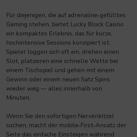
Für diejenigen, die auf adrenaline‑gefülltes
Gaming stehen, bietet Lucky Block Casino
ein kompaktes Erlebnis, das für kurze,
hochintensive Sessions konzipiert ist.
Spieler loggen sich oft ein, drehen einen
Slot, platzieren eine schnelle Wette bei
einem Tischspiel und gehen mit einem
Gewinn oder einem neuen Satz Spins
wieder weg — alles innerhalb von
Minuten.
Wenn Sie den sofortigen Nervenkitzel
suchen, macht der mobile‑First‑Ansatz der
Seite das einfache Einsteigen während