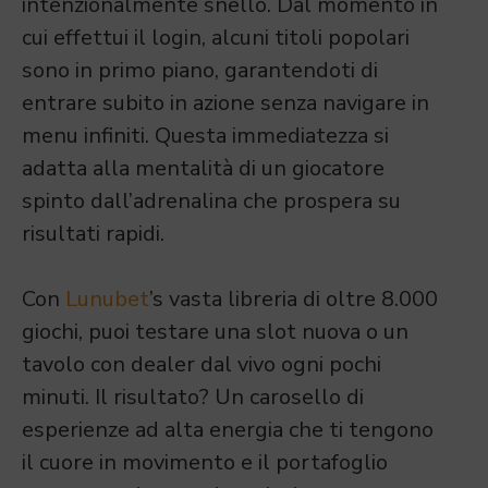
intenzionalmente snello. Dal momento in
cui effettui il login, alcuni titoli popolari
sono in primo piano, garantendoti di
entrare subito in azione senza navigare in
menu infiniti. Questa immediatezza si
adatta alla mentalità di un giocatore
spinto dall’adrenalina che prospera su
risultati rapidi.
Con
Lunubet
’s vasta libreria di oltre 8.000
giochi, puoi testare una slot nuova o un
tavolo con dealer dal vivo ogni pochi
minuti. Il risultato? Un carosello di
esperienze ad alta energia che ti tengono
il cuore in movimento e il portafoglio