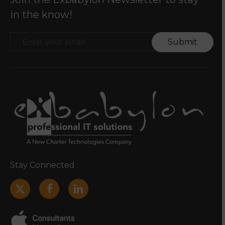
in the know!
Submit
Stay Connected :