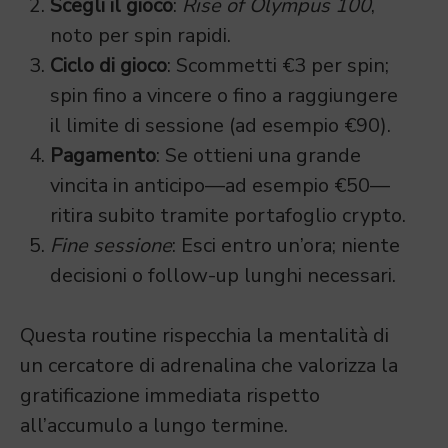
Scegli il gioco
:
Rise of Olympus 100
,
noto per spin rapidi.
Ciclo di gioco
: Scommetti €3 per spin;
spin fino a vincere o fino a raggiungere
il limite di sessione (ad esempio €90).
Pagamento
: Se ottieni una grande
vincita in anticipo—ad esempio €50—
ritira subito tramite portafoglio crypto.
Fine sessione
: Esci entro un’ora; niente
decisioni o follow-up lunghi necessari.
Questa routine rispecchia la mentalità di
un cercatore di adrenalina che valorizza la
gratificazione immediata rispetto
all’accumulo a lungo termine.