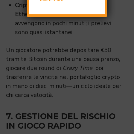
Criptovalute (USDTether, Bitcoin,
Ethereum)
: le conferme di blocco
avvengono in pochi minuti; i prelievi
sono quasi istantanei.
Un giocatore potrebbe depositare €50
tramite Bitcoin durante una pausa pranzo,
giocare due round di
Crazy Time
, poi
trasferire le vincite nel portafoglio crypto
in meno di dieci minuti—un ciclo ideale per
chi cerca velocità.
7. GESTIONE DEL RISCHIO
IN GIOCO RAPIDO