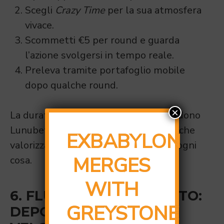
Scegli
Crazy Time
per la sua atmosfera
vivace.
Scommetti €5 per round e guarda
l’azione svolgersi in tempo reale.
Preleva tramite portafoglio mobile
dopo qualche round.
×
La durata breve e la facilità d’uso rendono
Lunubet mobile ideale per i giocatori che
EXBABYLON
valorizzano velocità e praticità sopra ogni
MERGES
cosa.
WITH
6. FLUSSO DI PAGAMENTO:
GREYSTONE
DEPOSITI E PRELIEVI