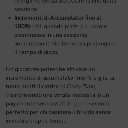
mid‑game senza aspettare la fine della
sessione.
Incrementi di Accumulator fino al
100%
: utili quando piazzi più piccole
scommesse in una sessione;
aumentano le vincite senza prolungare
il tempo di gioco.
Un giocatore potrebbe attivare un
incremento di accumulator mentre gira la
ruota moltiplicatrice di
Crazy Time
,
trasformando una vincita modesta in un
pagamento sostanziale in pochi secondi—
perfetto per chi desidera il brivido senza
investire troppo tempo.