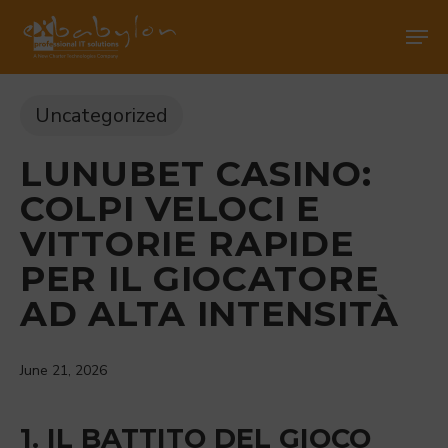
Skip
Men
Men
to
main
content
Uncategorized
LUNUBET CASINO:
COLPI VELOCI E
VITTORIE RAPIDE
PER IL GIOCATORE
AD ALTA INTENSITÀ
June 21, 2026
1. IL BATTITO DEL GIOCO