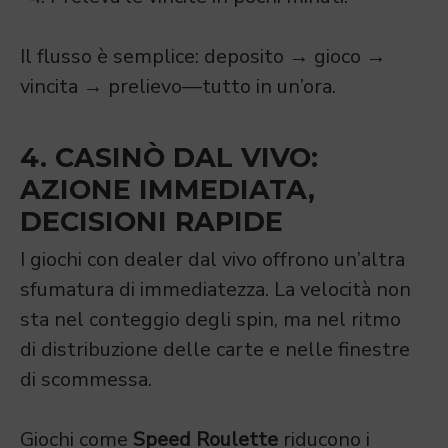
Il flusso è semplice: deposito → gioco →
vincita → prelievo—tutto in un’ora.
4. CASINÒ DAL VIVO:
AZIONE IMMEDIATA,
DECISIONI RAPIDE
I giochi con dealer dal vivo offrono un’altra
sfumatura di immediatezza. La velocità non
sta nel conteggio degli spin, ma nel ritmo
di distribuzione delle carte e nelle finestre
di scommessa.
Giochi come
Speed Roulette
riducono i