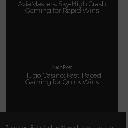
AviaMasters: Sky‑High Crash
Gaming for Rapid Wins
Next Post
Hugo Casino: Fast‑Paced
Gaming for Quick Wins
Join the Exbabylon Newsletter to stay