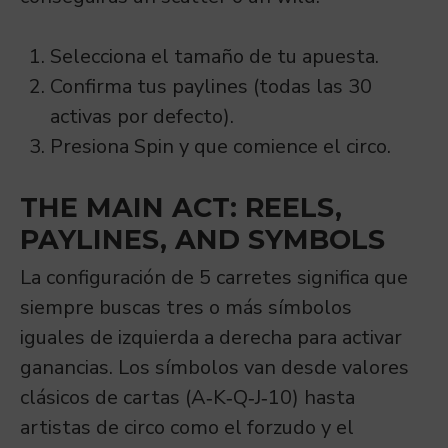
Selecciona el tamaño de tu apuesta.
Confirma tus paylines (todas las 30
activas por defecto).
Presiona Spin y que comience el circo.
THE MAIN ACT: REELS,
PAYLINES, AND SYMBOLS
La configuración de 5 carretes significa que
siempre buscas tres o más símbolos
iguales de izquierda a derecha para activar
ganancias. Los símbolos van desde valores
clásicos de cartas (A‑K‑Q‑J‑10) hasta
artistas de circo como el forzudo y el