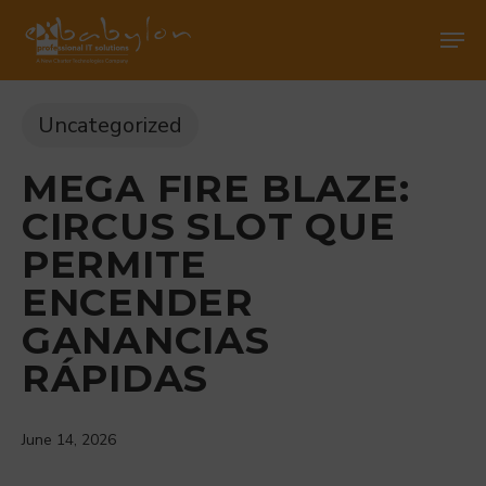
Skip
Men
Men
to
main
content
Uncategorized
MEGA FIRE BLAZE:
CIRCUS SLOT QUE
PERMITE
ENCENDER
GANANCIAS
RÁPIDAS
June 14, 2026