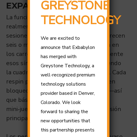
GREYSTONE
EXPANSION
TECHNOLOGY
La función de respin es donde el juego
realmente amplifica la adrenalina de
sesiones cortas. Se activa cuando aparecen
We are excited to
seis o más símbolos Target o Cannon en
announce that Exbabylon
los carretes, bloqueando inmediatamente
has merged with
esos símbolos en su lugar y expandiendo
Greystone Technology, a
la cuadrícula a una fila adicional (5×8). Cada
well-recognized premium
respin puede traer nuevos símbolos en
technology solutions
bloqueo y reiniciar el contador a tres—así
provider based in Denver,
que básicamente estás jugando un
Colorado. We look
mini‑juego extendido dentro de tu sesión
forward to sharing the
principal.
new opportunities that
this partnership presents
Los personajes especiales como el payaso