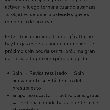
activan, y luego termina cuando alcanzas
tu objetivo de dinero o decides que es
momento de finalizar.
Este ritmo mantiene la energía alta; no
hay largas esperas por un gran pago—el
próximo spin podría ser tu próxima gran
ganancia o tu próxima pérdida rápida.
Spin → Revisa resultado → Spin
nuevamente si está dentro del
presupuesto.
Si aparece scatter → activa spins gratis
→ continúa girando hasta que termine