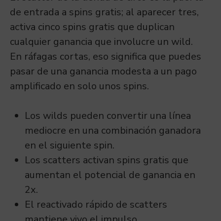
de entrada a spins gratis; al aparecer tres,
activa cinco spins gratis que duplican
cualquier ganancia que involucre un wild.
En ráfagas cortas, eso significa que puedes
pasar de una ganancia modesta a un pago
amplificado en solo unos spins.
Los wilds pueden convertir una línea
mediocre en una combinación ganadora
en el siguiente spin.
Los scatters activan spins gratis que
aumentan el potencial de ganancia en
2x.
El reactivado rápido de scatters
mantiene vivo el impulso.