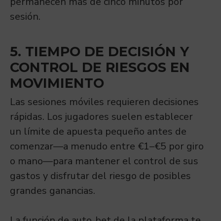
permanecen más de cinco minutos por
sesión.
5. TIEMPO DE DECISIÓN Y
CONTROL DE RIESGOS EN
MOVIMIENTO
Las sesiones móviles requieren decisiones
rápidas. Los jugadores suelen establecer
un límite de apuesta pequeño antes de
comenzar—a menudo entre €1–€5 por giro
o mano—para mantener el control de sus
gastos y disfrutar del riesgo de posibles
grandes ganancias.
La función de auto‑bet de la plataforma te