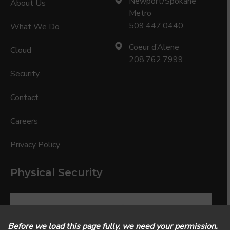
Newport/Spokane
About Us
Metro
509.447.0440
What We Do
Coeur d’Alene
Cloud
208.762.7999
Security
Contact
Careers
Privacy Policy
Physical Security