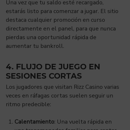
Una vez que tu saldo esté recargado,
estarás listo para comenzar a jugar. El sitio
destaca cualquier promoción en curso
directamente en el panel, para que nunca
pierdas una oportunidad rápida de
aumentar tu bankroll.
4. FLUJO DE JUEGO EN
SESIONES CORTAS
Los jugadores que visitan Rizz Casino varias
veces en ráfagas cortas suelen seguir un
ritmo predecible:
Calentamiento
: Una vuelta rápida en