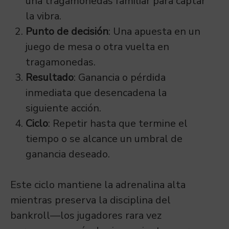
una tragamonedas familiar para captar
la vibra.
Punto de decisión
: Una apuesta en un
juego de mesa o otra vuelta en
tragamonedas.
Resultado
: Ganancia o pérdida
inmediata que desencadena la
siguiente acción.
Ciclo
: Repetir hasta que termine el
tiempo o se alcance un umbral de
ganancia deseado.
Este ciclo mantiene la adrenalina alta
mientras preserva la disciplina del
bankroll—los jugadores rara vez