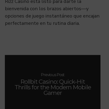
Rizz Casino está listo para darte la
bienvenida con los brazos abiertos—y
opciones de juego instantáneo que encajan
perfectamente en tu rutina diaria.
Previous Post
Rollbit Casino: Quick‑Hit
Thrills for the Modern Mobile
Gamer