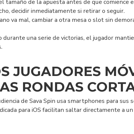
l tamaño de la apuesta antes de que comience el 
o, decidir inmediatamente si retirar o seguir.
no va mal, cambiar a otra mesa o slot sin demora
durante una serie de victorias, el jugador mantien
.
OS JUGADORES MÓV
AS RONDAS CORTA
iencia de Sava Spin usa smartphones para sus ses
dicada para iOS facilitan saltar directamente a un