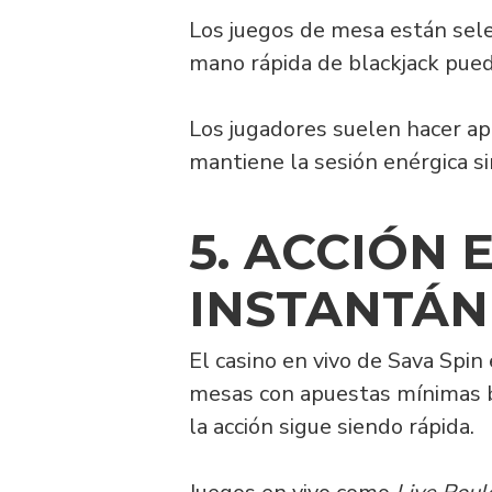
Los juegos de mesa están selec
mano rápida de blackjack pued
Los jugadores suelen hacer ap
mantiene la sesión enérgica si
5. ACCIÓN 
INSTANTÁN
El casino en vivo de Sava Spin 
mesas con apuestas mínimas baj
la acción sigue siendo rápida.