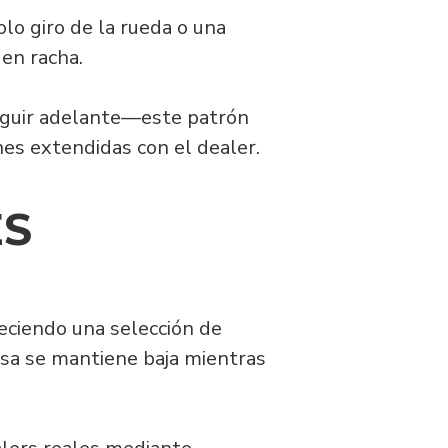
o giro de la rueda o una
n racha.
eguir adelante—este patrón
es extendidas con el dealer.
S
×
eciendo una selección de
sa se mantiene baja mientras