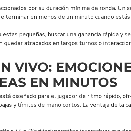
cionados por su duración mínima de ronda. Un sol
e terminar en menos de un minuto cuando estás e
uestas pequeñas, buscar una ganancia rápida y s
n quedar atrapados en largos turnos o interaccion
EN VIVO: EMOCIONE
EAS EN MINUTOS
EXBABYLON MERGES
está diseñado para el jugador de ritmo rápido, ofr
WITH GREYSTONE
as y límites de mano cortos. La ventaja de la ca
TECHNOLOGY