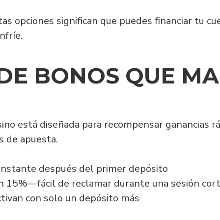
as opciones significan que puedes financiar tu cu
fríe.
DE BONOS QUE MA
ino está diseñada para recompensar ganancias ráp
s de apuesta.
EXBABYLON MERGES
WITH GREYSTONE
instante después del primer depósito
 15%—fácil de reclamar durante una sesión cort
TECHNOLOGY
tivan con solo un depósito más