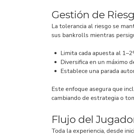
Gestión de Riesg
La tolerancia al riesgo se man
sus bankrolls mientras persig
Limita cada apuesta al 1–2%
Diversifica en un máximo de
Establece una parada automá
Este enfoque asegura que incl
cambiando de estrategia o tom
Flujo del Jugado
Toda la experiencia, desde inic