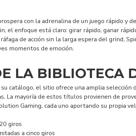
ospera con la adrenalina de un juego rápido y de 
, el enfoque está claro: girar rápido, ganar rápido
áfaga de acción sin la larga espera del grind, Spi
eves momentos de emoción.
E LA BIBLIOTECA 
su catálogo, el sitio ofrece una amplia selección d
s. La mayoría de estos títulos provienen de prov
lution Gaming, cada uno aportando su propia veloc
0 giros
itadas a cinco giros