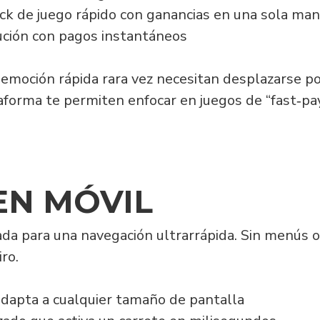
k de juego rápido con ganancias en una sola man
ución con pagos instantáneos
moción rápida rara vez necesitan desplazarse po
forma te permiten enfocar en juegos de “fast‑pay”
EN MÓVIL
ada para una navegación ultrarrápida. Sin menús
ro.
dapta a cualquier tamaño de pantalla