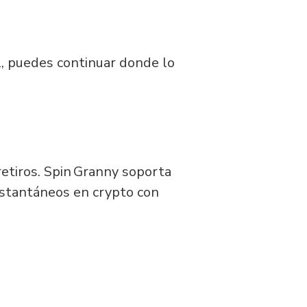
, puedes continuar donde lo
etiros. Spin Granny soporta
stantáneos en crypto con