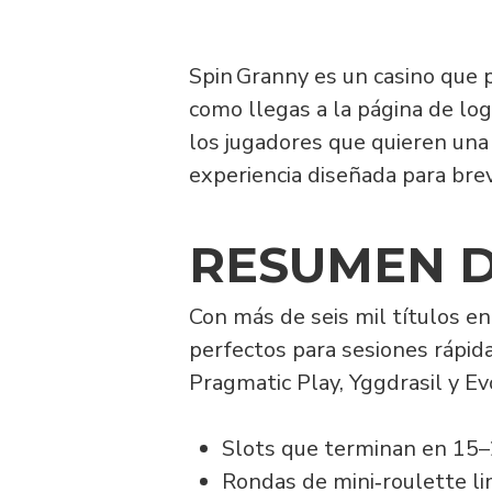
Spin Granny es un casino que pr
como llegas a la página de login
los jugadores que quieren una r
experiencia diseñada para br
RESUMEN D
Con más de seis mil títulos en 
perfectos para sesiones rápida
Pragmatic Play, Yggdrasil y Evo
Slots que terminan en 15–2
Rondas de mini‑roulette lim