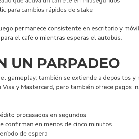
zado que activa un carrete en milisegundos
ic para cambios rápidos de stake
uego permanece consistente en escritorio y móvil
ara el café o mientras esperas el autobús.
N UN PARPADEO
del gameplay; también se extiende a depósitos y r
isa y Mastercard, pero también ofrece pagos in
rédito procesados en segundos
e confirman en menos de cinco minutos
eríodo de espera