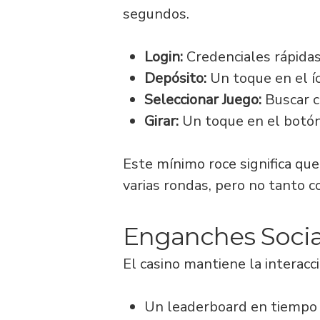
segundos.
Login:
Credenciales rápidas o
Depósito:
Un toque en el íc
Seleccionar Juego:
Buscar con
Girar:
Un toque en el botón 
Este mínimo roce significa que
varias rondas, pero no tanto co
Enganches Social
El casino mantiene la interacció
Un leaderboard en tiempo re