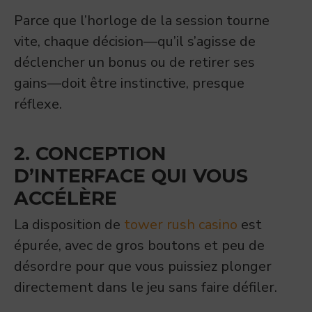
Parce que l’horloge de la session tourne
vite, chaque décision—qu’il s’agisse de
déclencher un bonus ou de retirer ses
gains—doit être instinctive, presque
réflexe.
2. CONCEPTION
D’INTERFACE QUI VOUS
ACCÉLÈRE
La disposition de
tower rush casino
est
épurée, avec de gros boutons et peu de
désordre pour que vous puissiez plonger
directement dans le jeu sans faire défiler.