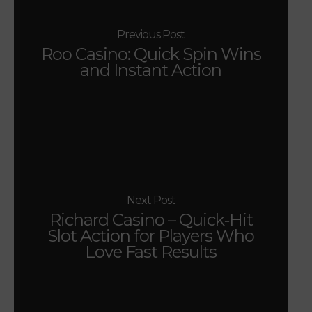
Previous Post
Roo Casino: Quick Spin Wins
and Instant Action
Next Post
Richard Casino – Quick‑Hit
Slot Action for Players Who
Love Fast Results