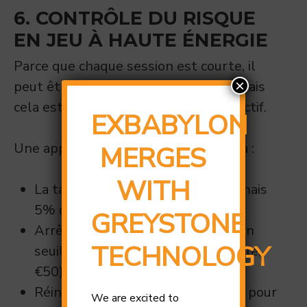
6. CONTRÔLE DU RISQUE
EN JEU À HAUTE ÉNERGIE
Parce que chaque session est courte, il
×
peut être tentant de parier trop — mais
cela est généralement contre-productif.
EXBABYLON
Une approche équilibrée ressemble à :
MERGES
WITH
La taille des mises ne dépasse jamais
5% de votre bankroll totale.
GREYSTONE
Arrêtez-vous après avoir atteint un
TECHNOLOGY
seuil de gain prédéfini (par exemple,
€50).
Réinitialisez après chaque session pour
We are excited to