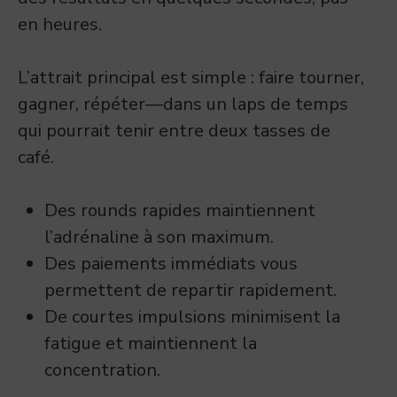
en heures.
L’attrait principal est simple : faire tourner,
gagner, répéter—dans un laps de temps
qui pourrait tenir entre deux tasses de
café.
Des rounds rapides maintiennent
l’adrénaline à son maximum.
Des paiements immédiats vous
permettent de repartir rapidement.
De courtes impulsions minimisent la
fatigue et maintiennent la
concentration.