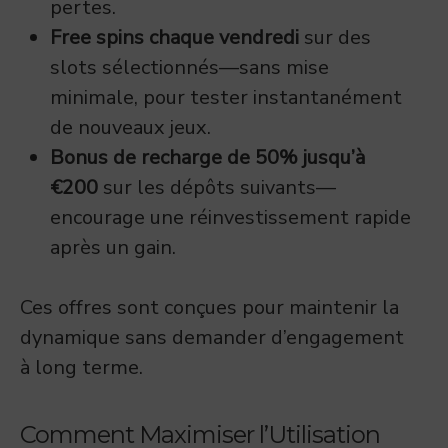
pertes.
Free spins chaque vendredi
sur des
slots sélectionnés—sans mise
minimale, pour tester instantanément
de nouveaux jeux.
Bonus de recharge de 50% jusqu’à
€200
sur les dépôts suivants—
encourage une réinvestissement rapide
après un gain.
Ces offres sont conçues pour maintenir la
dynamique sans demander d’engagement
à long terme.
Comment Maximiser l’Utilisation