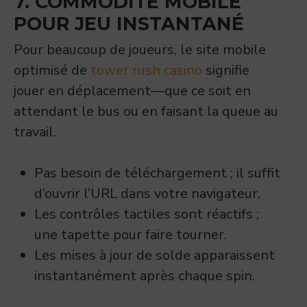
7. COMMODITÉ MOBILE
POUR JEU INSTANTANÉ
Pour beaucoup de joueurs, le site mobile
optimisé de
tower rush casino
signifie
jouer en déplacement—que ce soit en
attendant le bus ou en faisant la queue au
travail.
Pas besoin de téléchargement ; il suffit
d’ouvrir l’URL dans votre navigateur.
Les contrôles tactiles sont réactifs ;
une tapette pour faire tourner.
Les mises à jour de solde apparaissent
instantanément après chaque spin.