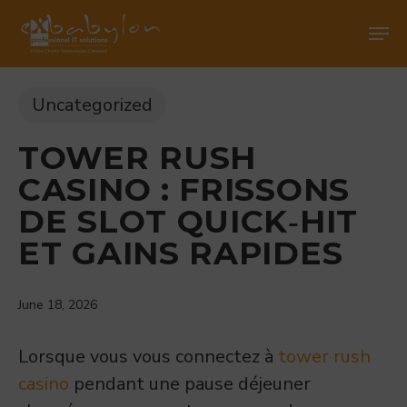
Skip
Men
Men
to
main
content
Uncategorized
TOWER RUSH
CASINO : FRISSONS
DE SLOT QUICK‑HIT
ET GAINS RAPIDES
June 18, 2026
Lorsque vous vous connectez à
tower rush
casino
pendant une pause déjeuner