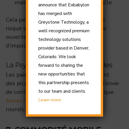
maintenir une distance émotionnelle.
announce that Exbabylon
has merged with
Cela permet de garder votre profil de
Greystone Technology, a
risque stable tout en laissant la porte
well-recognized premium
ouverte à des gains importants lors
technology solutions
d’impulsions courtes.
provider based in Denver,
Colorado. We look
La Psychologie des Gains Rapides
forward to sharing the
Les paiements instantanés provoquent
new opportunities that
des pics de dopamine qui renforcent l’envie
this partnership presents
de continuer à jouer—exactement ce que
to our team and clients.
tower rush casino
Learn more
exploite avec ses
rounds rapides.