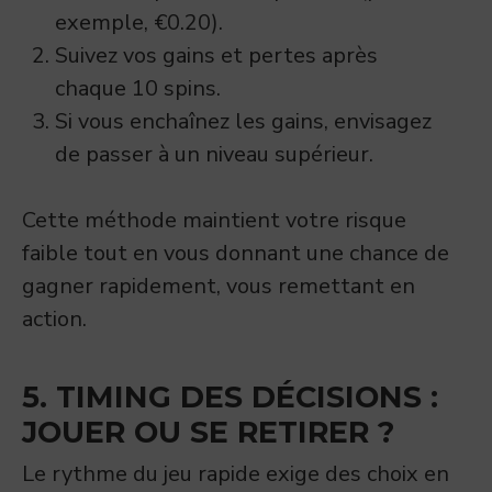
exemple, €0.20).
Suivez vos gains et pertes après
chaque 10 spins.
Si vous enchaînez les gains, envisagez
de passer à un niveau supérieur.
Cette méthode maintient votre risque
faible tout en vous donnant une chance de
gagner rapidement, vous remettant en
action.
5. TIMING DES DÉCISIONS :
JOUER OU SE RETIRER ?
Le rythme du jeu rapide exige des choix en