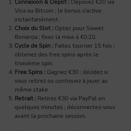
Connexion & Dépôt :
Déposez €20 via
Visa ou Bitcoin ; le bonus s’active
instantanément.
Choix du Slot :
Optez pour Sweet
Bonanza ; fixez la mise à €0.20.
Cycle de Spin :
Faites tourner 15 fois ;
obtenez des free spins après le
troisième spin.
Free Spins :
Gagnez €30 ; décidez si
vous retirez ou continuez à jouer au
même stake.
Retrait :
Retirez €30 via PayPal en
quelques minutes ; déconnectez-vous
avant la prochaine session.