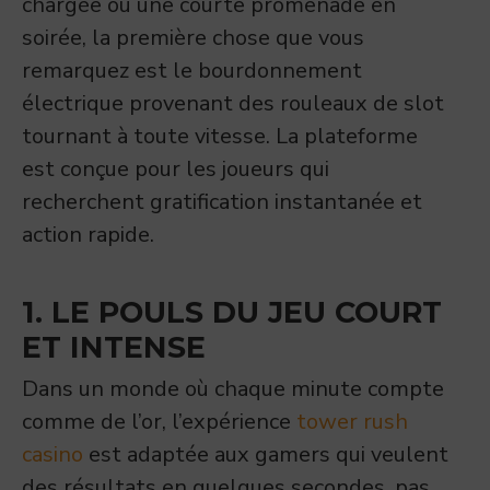
chargée ou une courte promenade en
soirée, la première chose que vous
remarquez est le bourdonnement
électrique provenant des rouleaux de slot
tournant à toute vitesse. La plateforme
est conçue pour les joueurs qui
recherchent gratification instantanée et
action rapide.
1. LE POULS DU JEU COURT
ET INTENSE
Dans un monde où chaque minute compte
comme de l’or, l’expérience
tower rush
casino
est adaptée aux gamers qui veulent
des résultats en quelques secondes, pas