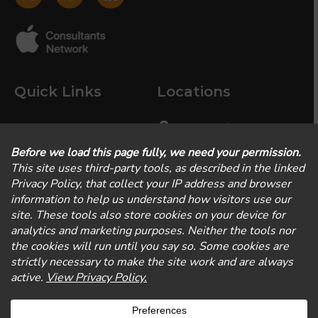
Quick Links
Locations
Newport/Spokane
About Us
Metro
509.447.0440
What We Do
Coeur d’Alene
Cloud
208.762.7999
Security
Contact
Careers