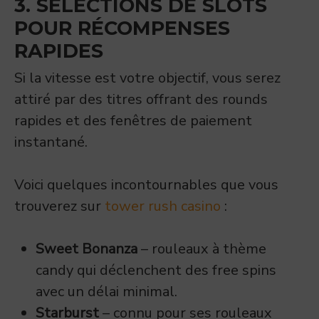
3. SÉLECTIONS DE SLOTS
POUR RÉCOMPENSES
RAPIDES
Si la vitesse est votre objectif, vous serez
attiré par des titres offrant des rounds
rapides et des fenêtres de paiement
instantané.
Voici quelques incontournables que vous
trouverez sur
tower rush casino
:
Sweet Bonanza
– rouleaux à thème
candy qui déclenchent des free spins
avec un délai minimal.
Starburst
– connu pour ses rouleaux