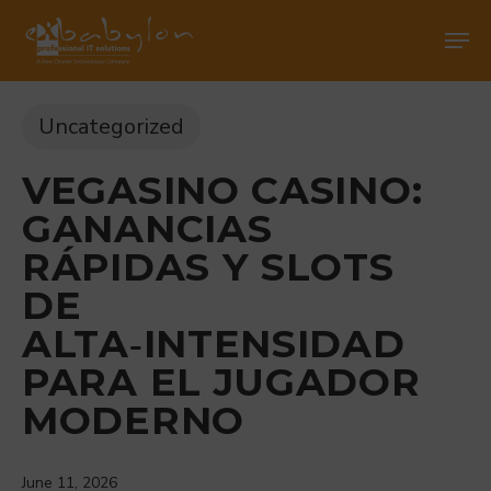
Skip
Men
Men
to
main
content
Uncategorized
VEGASINO CASINO:
GANANCIAS
RÁPIDAS Y SLOTS
DE
ALTA‑INTENSIDAD
PARA EL JUGADOR
MODERNO
June 11, 2026