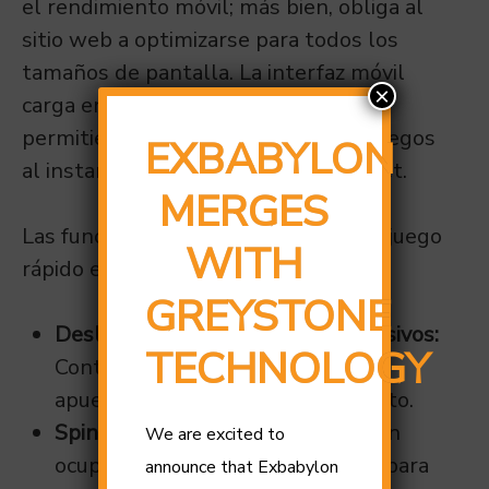
el rendimiento móvil; más bien, obliga al
sitio web a optimizarse para todos los
tamaños de pantalla. La interfaz móvil
×
carga en menos de tres segundos,
permitiendo a los jugadores lanzar juegos
EXBABYLON
al instante desde su teléfono o tablet.
MERGES
Las funciones clave que soportan un juego
WITH
rápido en móvil incluyen:
GREYSTONE
Deslizadores de Apuesta Responsivos:
TECHNOLOGY
Controles táctiles que ajustan las
apuestas con un solo deslizamiento.
Spin en un Toque:
El botón de spin
We are excited to
ocupa una esquina de la pantalla para
announce that Exbabylon