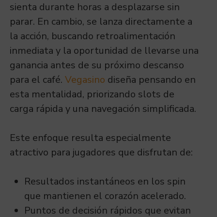
sienta durante horas a desplazarse sin
parar. En cambio, se lanza directamente a
la acción, buscando retroalimentación
inmediata y la oportunidad de llevarse una
ganancia antes de su próximo descanso
para el café.
Vegasino
diseña pensando en
esta mentalidad, priorizando slots de
carga rápida y una navegación simplificada.
Este enfoque resulta especialmente
atractivo para jugadores que disfrutan de:
Resultados instantáneos en los spin
que mantienen el corazón acelerado.
Puntos de decisión rápidos que evitan