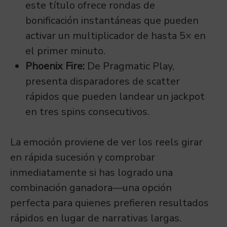
este título ofrece rondas de
bonificación instantáneas que pueden
activar un multiplicador de hasta 5× en
el primer minuto.
Phoenix Fire:
De Pragmatic Play,
presenta disparadores de scatter
rápidos que pueden landear un jackpot
en tres spins consecutivos.
La emoción proviene de ver los reels girar
en rápida sucesión y comprobar
inmediatamente si has logrado una
combinación ganadora—una opción
perfecta para quienes prefieren resultados
rápidos en lugar de narrativas largas.