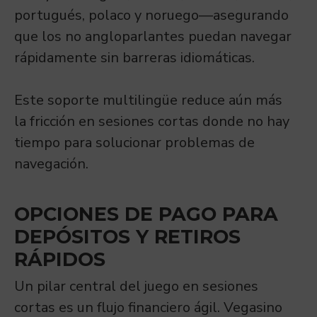
portugués, polaco y noruego—asegurando
que los no angloparlantes puedan navegar
rápidamente sin barreras idiomáticas.
Este soporte multilingüe reduce aún más
la fricción en sesiones cortas donde no hay
tiempo para solucionar problemas de
navegación.
OPCIONES DE PAGO PARA
DEPÓSITOS Y RETIROS
RÁPIDOS
Un pilar central del juego en sesiones
cortas es un flujo financiero ágil. Vegasino