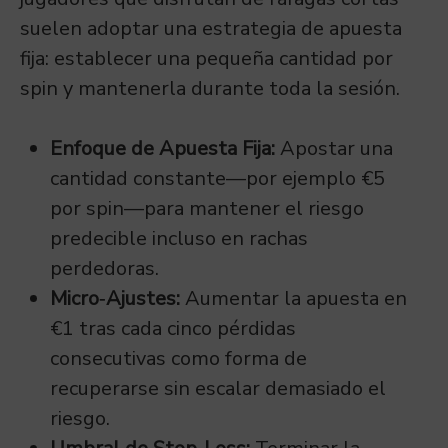
suelen adoptar una estrategia de apuesta
fija: establecer una pequeña cantidad por
spin y mantenerla durante toda la sesión.
Enfoque de Apuesta Fija:
Apostar una
cantidad constante—por ejemplo €5
por spin—para mantener el riesgo
predecible incluso en rachas
perdedoras.
Micro‑Ajustes:
Aumentar la apuesta en
€1 tras cada cinco pérdidas
consecutivas como forma de
recuperarse sin escalar demasiado el
riesgo.