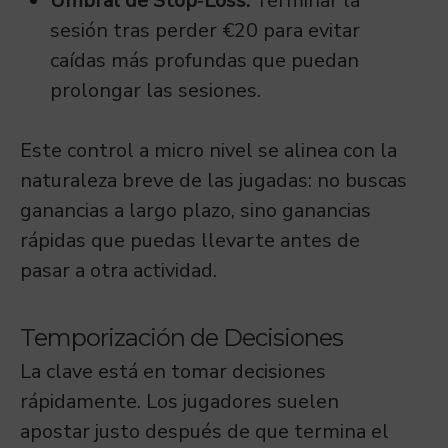
Umbral de Stop‑Loss:
Terminar la
sesión tras perder €20 para evitar
caídas más profundas que puedan
prolongar las sesiones.
Este control a micro nivel se alinea con la
naturaleza breve de las jugadas: no buscas
ganancias a largo plazo, sino ganancias
rápidas que puedas llevarte antes de
pasar a otra actividad.
Temporización de Decisiones
La clave está en tomar decisiones
rápidamente. Los jugadores suelen
apostar justo después de que termina el