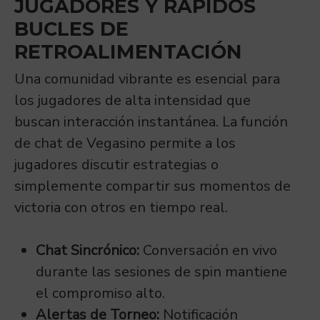
JUGADORES Y RÁPIDOS
BUCLES DE
RETROALIMENTACIÓN
Una comunidad vibrante es esencial para
los jugadores de alta intensidad que
buscan interacción instantánea. La función
de chat de Vegasino permite a los
jugadores discutir estrategias o
simplemente compartir sus momentos de
victoria con otros en tiempo real.
Chat Sincrónico:
Conversación en vivo
durante las sesiones de spin mantiene
el compromiso alto.
Alertas de Torneo:
Notificación