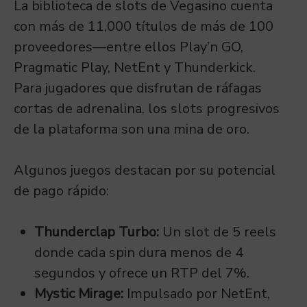
La biblioteca de slots de Vegasino cuenta
con más de 11,000 títulos de más de 100
proveedores—entre ellos Play’n GO,
Pragmatic Play, NetEnt y Thunderkick.
Para jugadores que disfrutan de ráfagas
cortas de adrenalina, los slots progresivos
de la plataforma son una mina de oro.
Algunos juegos destacan por su potencial
de pago rápido:
Thunderclap Turbo:
Un slot de 5 reels
donde cada spin dura menos de 4
segundos y ofrece un RTP del 7%.
Mystic Mirage:
Impulsado por NetEnt,