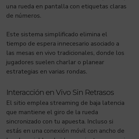
una rueda en pantalla con etiquetas claras
de números.
Este sistema simplificado elimina el
tiempo de espera innecesario asociado a
las mesas en vivo tradicionales, donde los
jugadores suelen charlar o planear
estrategias en varias rondas.
Interacción en Vivo Sin Retrasos
El sitio emplea streaming de baja latencia
que mantiene el giro de la rueda
sincronizado con tu apuesta. Incluso si
estás en una conexión móvil con ancho de