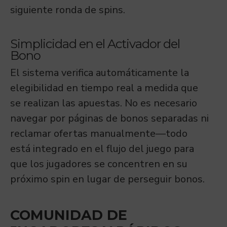
siguiente ronda de spins.
Simplicidad en el Activador del
Bono
El sistema verifica automáticamente la
elegibilidad en tiempo real a medida que
se realizan las apuestas. No es necesario
navegar por páginas de bonos separadas ni
reclamar ofertas manualmente—todo
está integrado en el flujo del juego para
que los jugadores se concentren en su
próximo spin en lugar de perseguir bonos.
COMUNIDAD DE