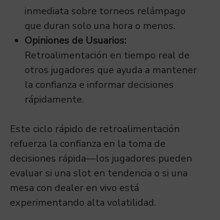
inmediata sobre torneos relámpago
que duran solo una hora o menos.
Opiniones de Usuarios:
Retroalimentación en tiempo real de
otros jugadores que ayuda a mantener
la confianza e informar decisiones
rápidamente.
Este ciclo rápido de retroalimentación
refuerza la confianza en la toma de
decisiones rápida—los jugadores pueden
evaluar si una slot en tendencia o si una
mesa con dealer en vivo está
experimentando alta volatilidad.