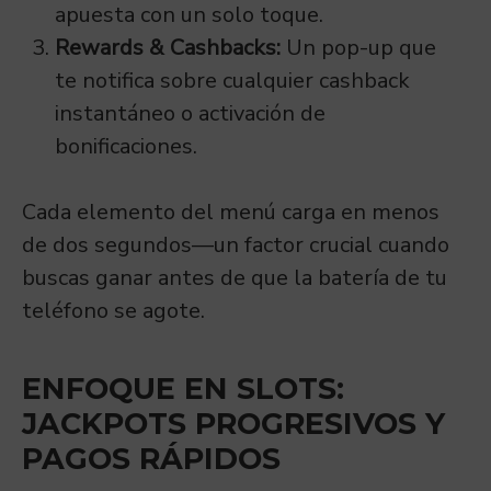
apuesta con un solo toque.
Rewards & Cashbacks:
Un pop-up que
te notifica sobre cualquier cashback
instantáneo o activación de
bonificaciones.
Cada elemento del menú carga en menos
de dos segundos—un factor crucial cuando
buscas ganar antes de que la batería de tu
teléfono se agote.
ENFOQUE EN SLOTS:
JACKPOTS PROGRESIVOS Y
PAGOS RÁPIDOS