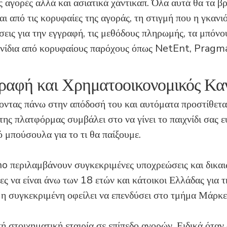
 αγορές αλλά και ασιατικά χάντικαπ. Όλα αυτά θα τα βρε
ι από τις κορυφαίες της αγοράς, τη στιγμή που η γκανιό
ις για την εγγραφή, τις μεθόδους πληρωμής, τα μπόνου
ίδια από κορυφαίους παρόχους όπως NetEnt, Pragmat
EXBABYLON MERGES
ραφή και Χρηματοοικονομικός Κα
WITH GREYSTONE
ντας πάνω στην απόδοσή του και αυτόματα προστίθεται σ
της πλατφόρμας συμβάλει στο να γίνει το παιχνίδι σας 
TECHNOLOGY
μπούσουλα για το τι θα παίξουμε.
 περιλαμβάνουν συγκεκριμένες υποχρεώσεις και δικαιώ
We are excited to announce that Exbabylon has merged with
ς να είναι άνω των 18 ετών και κάτοικοι Ελλάδας για 
Greystone Technology, a well-recognized premium technology
ι η συγκεκριμένη οφείλει να επενδύσει στο τμήμα Μάρκετ
solutions provider based in Denver, Colorado. We look forward
to sharing the new opportunities that this partnership presents
στοιχηματική εταιρία σε επίπεδο αγορών. Ειδικά όταν σ
to our team and clients.