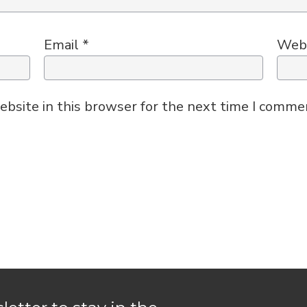
Email
*
Webs
bsite in this browser for the next time I commen
etter to stay in the