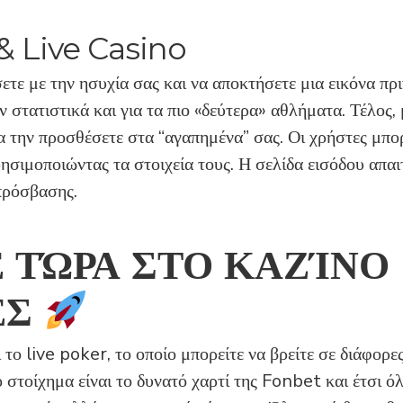
& Live Casino
ε με την ησυχία σας και να αποκτήσετε μια εικόνα πριν 
τατιστικά και για τα πιο «δεύτερα» αθλήματα. Τέλος, μπ
α την προσθέσετε στα “αγαπημένα” σας. Οι χρήστες μπο
ιμοποιώντας τα στοιχεία τους. Η σελίδα εισόδου απαιτ
ρόσβασης.
 ΤΏΡΑ ΣΤΟ ΚΑΖΊΝΟ
ΕΣ
 το live poker, το οποίο μπορείτε να βρείτε σε διάφο
στοίχημα είναι το δυνατό χαρτί της Fonbet και έτσι ό