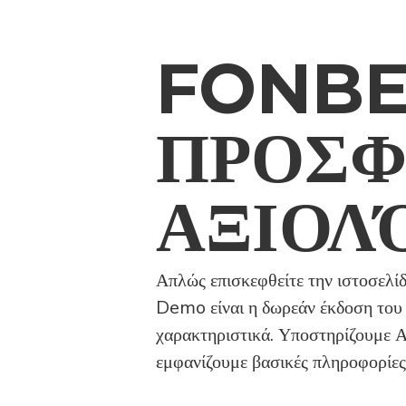
FONBE
ΠΡΟΣΦ
ΑΞΙΟΛ
Απλώς επισκεφθείτε την ιστοσελίδα
Demo είναι η δωρεάν έκδοση του δ
χαρακτηριστικά. Υποστηρίζουμε Αγγ
εμφανίζουμε βασικές πληροφορίες π