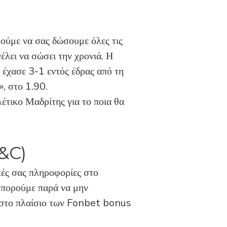
ύμε να σας δώσουμε όλες τις
ει να σώσει την χρονιά. Η
έχασε 3-1 εντός έδρας από τη
, στο 1.90.
έτικο Μαδρίτης για το ποια θα
T&C)
ές σας πληροφορίες στο
μπορούμε παρά να μην
 στο πλαίσιο των Fonbet bonus