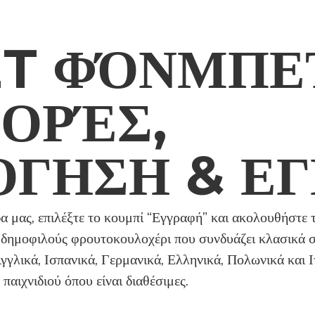
T ΦΌΝΜΠΕ
ΟΡΈΣ,
ΌΓΗΣΗ & Ε
 μας, επιλέξτε το κουμπί “Εγγραφή” και ακολουθήστε τ
ημοφιλούς φρουτοκουλοχέρι που συνδυάζει κλασικά στ
λικά, Ισπανικά, Γερμανικά, Ελληνικά, Πολωνικά και Ιτα
αιχνιδιού όπου είναι διαθέσιμες.