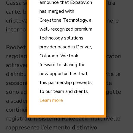
Cassa scegliendo il metodo preferito tra
announce that Exbabylon
carte, bonifico bancario, e‑wallet e
has merged with
criptovalute, con importi minimi in genere
Greystone Technology, a
intorno ai 10–15 €.
well-recognized premium
technology solutions
Roobet organizza eventi comunitari
provider based in Denver,
regolari per premiare l’attività dei giocatori
Colorado. We look
attraverso estrazioni settimanali e
forward to sharing the
distribuzioni spontanee di fondi durante le
new opportunities that
sessioni di gioco. Le promozioni indicate
this partnership presents
sono ad accesso ricorrente e non soggette
to our team and clients.
a scadenze temporanee, garantendo
Learn more
continuità operativa per i giocatori
registrati. Il sistema Rakeback multilivello
rappresenta l’elemento distintivo