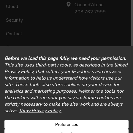
Coeur d’Alene
Cloud
208.762.7999
Security
Contact
Careers
Privacy Policy
Physical Security
Visit our Physical Security Division, Newport Alarm,