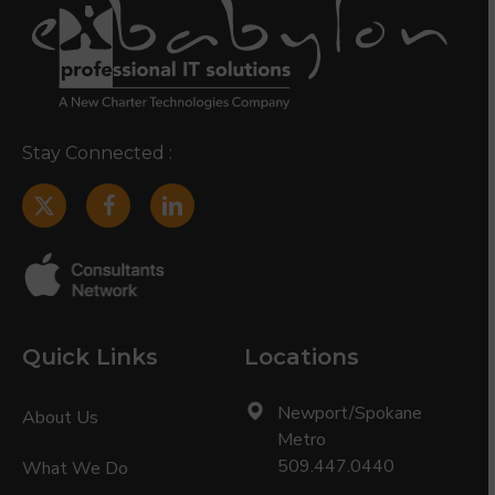
Stay Connected :
Quick Links
Locations
Newport/Spokane
About Us
Metro
509.447.0440
What We Do