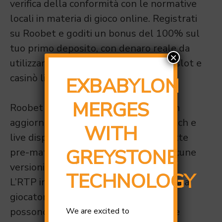
verifica della conformità con le normative
locali in materia di gioco online. Registrati
su Roobet e goditi un bonus del 100% sul
tuo primo deposito, con denaro reale da
×
utilizzare su migliaia di giochi top tra slot e
casinò live.
EXBABYLON
MERGES
Roobet supporta scommesse live con
aggiornamenti di punteggio. Pre-match e
WITH
live disponibili Roobet Casino permette
GREYSTONE
pre-match e live con funzioni utili. Alcune
versioni possono variare per mercato.
TECHNOLOGY
L’RTP indica la quota teorica restituita ai
giocatori sul lungo periodo. I prelievi
possono essere richiesti dalla sezione
We are excited to