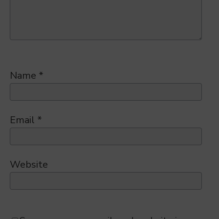
Name
*
Email
*
Website