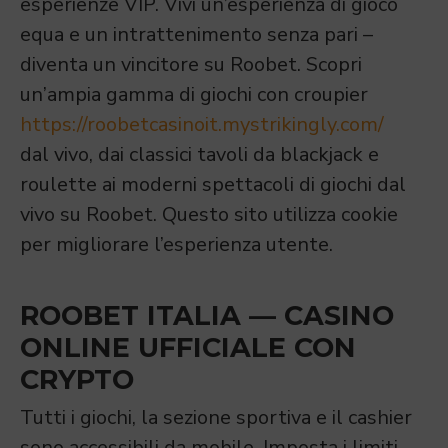
esperienze VIP. Vivi un’esperienza di gioco
equa e un intrattenimento senza pari –
diventa un vincitore su Roobet. Scopri
un’ampia gamma di giochi con croupier
https://roobetcasinoit.mystrikingly.com/
dal vivo, dai classici tavoli da blackjack e
roulette ai moderni spettacoli di giochi dal
vivo su Roobet. Questo sito utilizza cookie
per migliorare l’esperienza utente.
ROOBET ITALIA — CASINO
ONLINE UFFICIALE CON
CRYPTO
Tutti i giochi, la sezione sportiva e il cashier
sono accessibili da mobile. Imposta i limiti