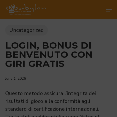
Skip
Men
Men
to
main
content
Uncategorized
LOGIN, BONUS DI
BENVENUTO CON
GIRI GRATIS
June 1, 2026
Questo metodo assicura l’integrità dei
risultati di gioco e la conformità agli
standard di certificazione internazionali.
Tra le slot qualificanti figurano Gates of