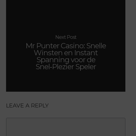
Next Post
Mr Punter Casino: Snelle
Winsten en Instant
Spanning voor de
Snel‑Plezier Speler
LEAVE A REPLY