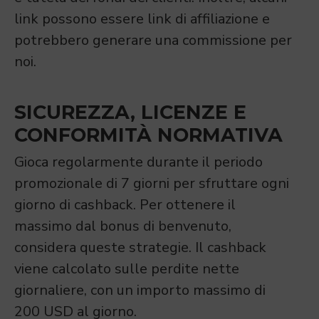
link possono essere link di affiliazione e
potrebbero generare una commissione per
noi.
SICUREZZA, LICENZE E
CONFORMITÀ NORMATIVA
Gioca regolarmente durante il periodo
promozionale di 7 giorni per sfruttare ogni
giorno di cashback. Per ottenere il
massimo dal bonus di benvenuto,
considera queste strategie. Il cashback
viene calcolato sulle perdite nette
giornaliere, con un importo massimo di
200 USD al giorno.