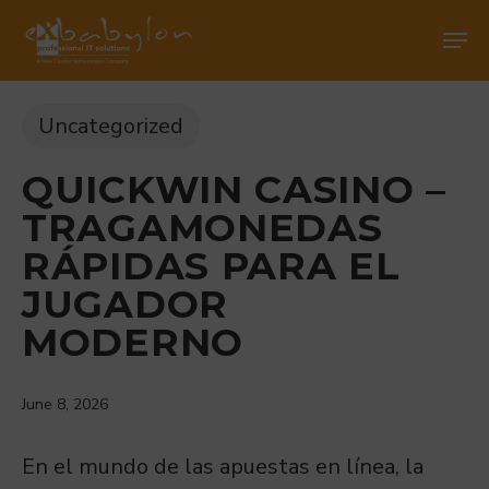
Skip
Men
Men
to
main
content
Uncategorized
QUICKWIN CASINO –
TRAGAMONEDAS
RÁPIDAS PARA EL
JUGADOR
MODERNO
June 8, 2026
En el mundo de las apuestas en línea, la