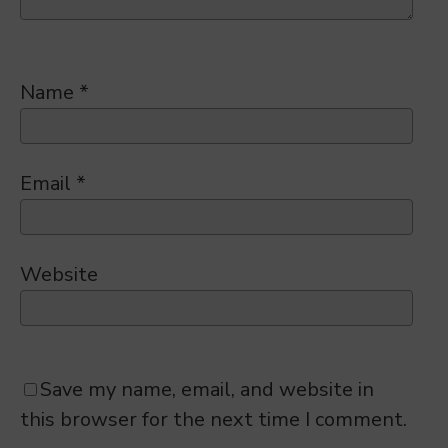
Name
*
Email
*
Website
Save my name, email, and website in
this browser for the next time I comment.