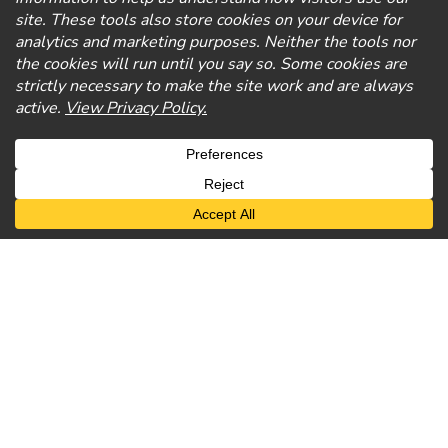
Security
Contact
Careers
Privacy Policy
Physical Security
Visit our Physical Security Division, Newport Alarm,
for physical security services including alarm, remote
thermostat control, smart-building connectivity,
medical alerts, access control, and surveillance
cameras.