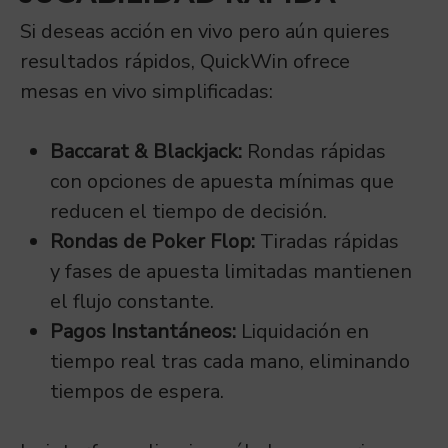
Si deseas acción en vivo pero aún quieres
resultados rápidos, QuickWin ofrece
mesas en vivo simplificadas:
Baccarat & Blackjack:
Rondas rápidas
con opciones de apuesta mínimas que
reducen el tiempo de decisión.
Rondas de Poker Flop:
Tiradas rápidas
y fases de apuesta limitadas mantienen
el flujo constante.
Pagos Instantáneos:
Liquidación en
tiempo real tras cada mano, eliminando
tiempos de espera.