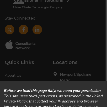
Stay Connected :
Quick Links
Locations
Newport/Spokane
About Us
Metro
509.447.0440
What We Do
Coeur d’Alene
Cloud
208.762.7999