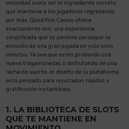
velocidad suele ser el ingrediente secreto
que mantiene a los jugadores regresando
por más. QuickWin Casino ofrece
exactamente eso: una experiencia
simplificada que te permite perseguir la
emoción de una gran jugada en solo unos
minutos. Ya sea que estés probando una
nueva tragamonedas o disfrutando de una
racha de suerte, el diseño de la plataforma
está pensado para resultados rápidos y
gratificación instantánea.
1. LA BIBLIOTECA DE SLOTS
QUE TE MANTIENE EN
MOVIMIENTO