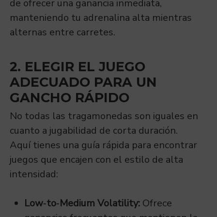
de ofrecer una ganancia inmediata,
manteniendo tu adrenalina alta mientras
alternas entre carretes.
2. ELEGIR EL JUEGO
ADECUADO PARA UN
GANCHO RÁPIDO
No todas las tragamonedas son iguales en
cuanto a jugabilidad de corta duración.
Aquí tienes una guía rápida para encontrar
juegos que encajen con el estilo de alta
intensidad:
Low‑to‑Medium Volatility:
Ofrece