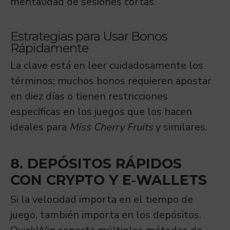
mentalidad de sesiones cortas.
Estrategias para Usar Bonos
Rápidamente
La clave está en leer cuidadosamente los
términos; muchos bonos requieren apostar
en diez días o tienen restricciones
específicas en los juegos que los hacen
ideales para
Miss Cherry Fruits
y similares.
8. DEPÓSITOS RÁPIDOS
CON CRYPTO Y E‑WALLETS
Si la velocidad importa en el tiempo de
juego, también importa en los depósitos.