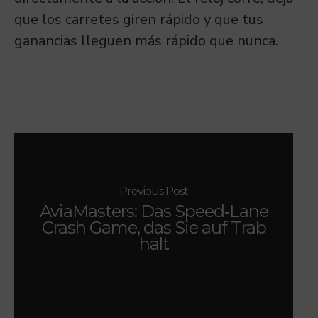
que los carretes giren rápido y que tus
ganancias lleguen más rápido que nunca.
Previous Post
AviaMasters: Das Speed‑Lane
Crash Game, das Sie auf Trab
hält