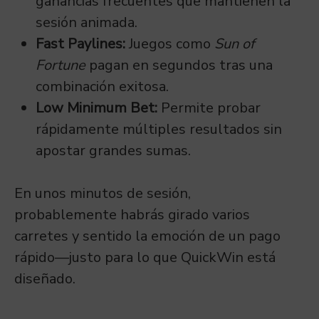
ganancias frecuentes que mantienen la
sesión animada.
Fast Paylines:
Juegos como
Sun of
Fortune
pagan en segundos tras una
combinación exitosa.
Low Minimum Bet:
Permite probar
rápidamente múltiples resultados sin
apostar grandes sumas.
En unos minutos de sesión,
probablemente habrás girado varios
carretes y sentido la emoción de un pago
rápido—justo para lo que QuickWin está
diseñado.